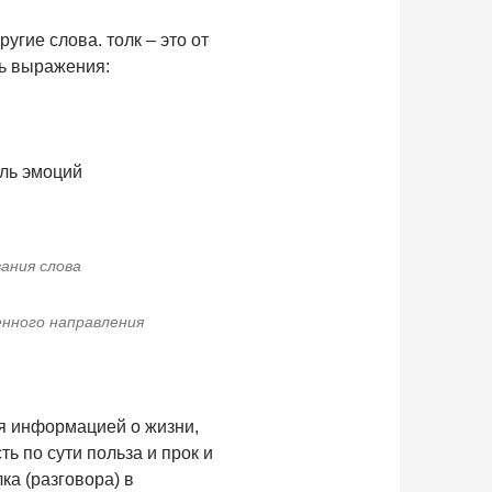
угие слова. толк – это от
ть выражения:
оль эмоций
вания слова
енного направления
ся информацией о жизни,
 по сути польза и прок и
ка (разговора) в