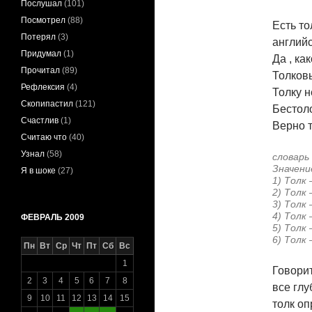
Послушал
(101)
Посмотрел
(88)
Есть то
Потерял
(3)
английс
Придумал
(1)
Да , ка
Прочитал
(89)
Толковы
Рефлексия
(4)
Толку 
Скопипастил
(121)
Бестоло
Счастлив
(1)
Верно 
Считаю что
(40)
Узнал
(58)
словарь
Значени
Я в шоке
(27)
1) Толк
2) Толк
3) Толк
4) Толк 
ФЕВРАЛЬ 2009
5) Толк
6) Толк
Пн
Вт
Ср
Чт
Пт
Сб
Вс
1
Говорит
2
3
4
5
6
7
8
все глу
9
10
11
12
13
14
15
толк оп