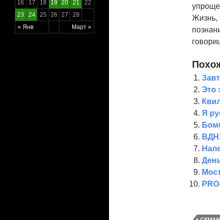
16
17
18
19
20
21
22
упрощен
23
24
25
26
27
28
Жизнь, 
« Янв
Март »
познани
говориш
Похож
Завт
Это 
Квил
Я ру
Бом
ВДНХ
Нал
День
Мост
PRO-
СЕМАН