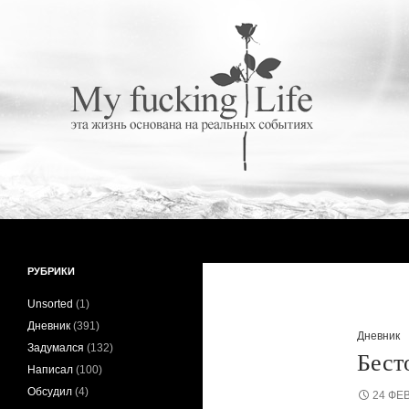
Поиск
My fucking Life
Эта жизнь основана на реальных
РУБРИКИ
событиях
Unsorted
(1)
Дневник
(391)
Дневник
Задумался
(132)
Бест
Написал
(100)
Обсудил
(4)
24 ФЕ