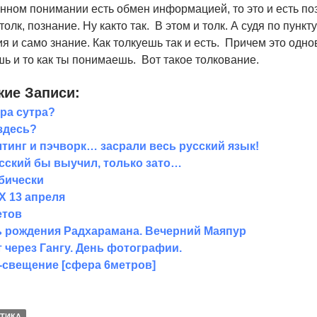
ном понимании есть обмен информацией, то это и есть поз
толк, познание. Ну както так. В этом и толк. А судя по пункту
я и само знание. Как толкуешь так и есть. Причем это одно
ь и то как ты понимаешь. Вот такое толкование.
ие Записи:
ра сутра?
здесь?
тинг и пэчворк… засрали весь русский язык!
сский бы выучил, только зато…
бически
 13 апреля
етов
 рождения Радхарамана. Вечерний Маяпур
 через Гангу. День фотографии.
свещение [сфера 6метров]
ТИКА