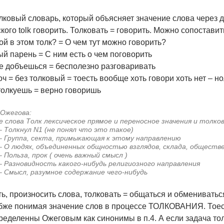
лковый словарь, который объясняет значение слова через др
кого tolk говорить. Толковать = говорить. Можно сопостави
кой в этом толк? = О чем тут можно говорить?
й парень = С ним есть о чем поговорить
не добъешься = бесполезно разговаривать
ч = без толковый = тоесть вообще хоть говори хоть нет – н
толкуешь = верно говоришь
 Ожегова:
е слова Толк лексическое прямое и переносное значения и толко
 – Толкнул N1 (не понял что это такое)
 – Группа, секта, примыкающая к этому направлению
 – О людях, объединенных общностью взглядов, склада, обществ
– Польза, прок ( очень важный смысл )
 – Разновидность какого-нибудь религиозного направления
 – Смысл, разумное содержание чего-нибудь
ь, произносить слова, толковать = общаться и обменивать
бже понимая значение слов в процессе ТОЛКОВАНИЯ. Тоесть
ределенны Ожеговым как синонимы в п.4. А если задача тол