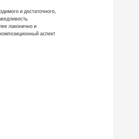
одимого и достаточного,
раведливость
лее лаконично и
 композиционный аспект