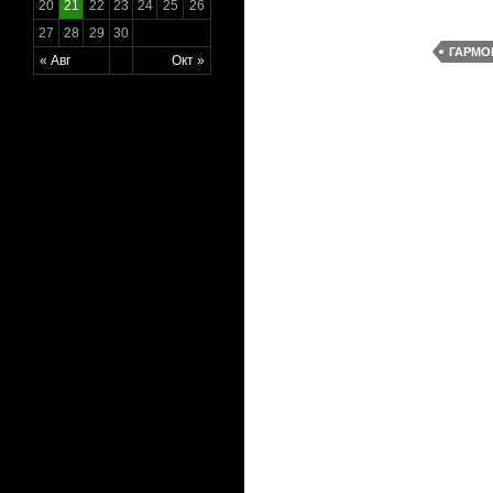
20
21
22
23
24
25
26
27
28
29
30
ГАРМО
« Авг
Окт »