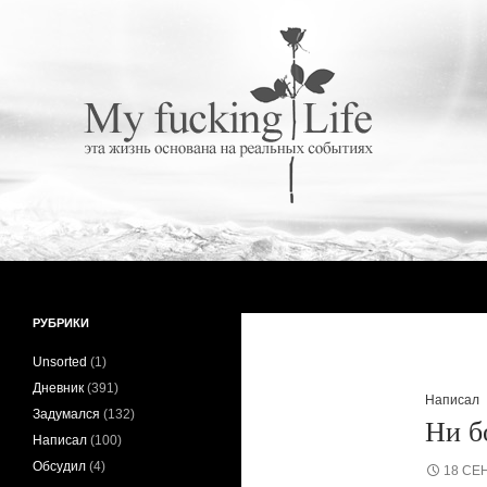
Поиск
My fucking Life
Эта жизнь основана на реальных
РУБРИКИ
событиях
Unsorted
(1)
Дневник
(391)
Написал
Задумался
(132)
Ни б
Написал
(100)
Обсудил
(4)
18 СЕ