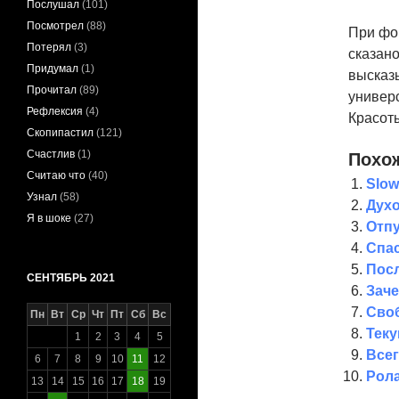
Послушал
(101)
Посмотрел
(88)
При фо
Потерял
(3)
сказано
Придумал
(1)
высказ
Прочитал
(89)
универ
Рефлексия
(4)
Красот
Скопипастил
(121)
Счастлив
(1)
Похож
Считаю что
(40)
Slow
Узнал
(58)
Дух
Я в шоке
(27)
Отпу
Спас
Посл
СЕНТЯБРЬ 2021
Заче
Своб
Пн
Вт
Ср
Чт
Пт
Сб
Вс
Теку
1
2
3
4
5
Всег
6
7
8
9
10
11
12
Рол
13
14
15
16
17
18
19