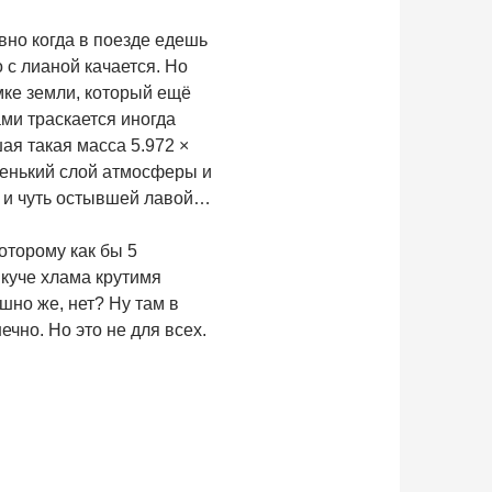
вно когда в поезде едешь
о с лианой качается. Но
мке земли, который ещё
ами траскается иногда
шая такая масса 5.972 ×
оненький слой атмосферы и
 и чуть остывшей лавой…
оторому как бы 5
 куче хлама крутимя
шно же, нет? Ну там в
ечно. Но это не для всех.