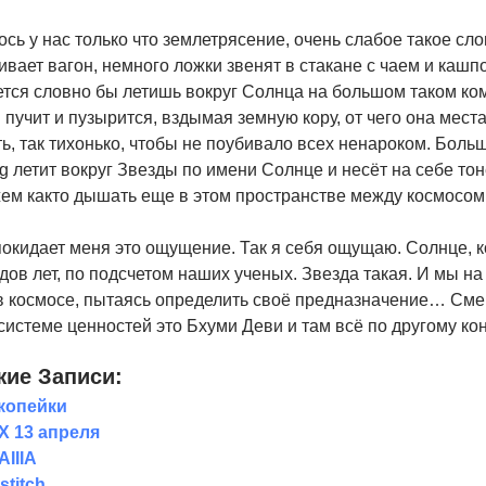
сь у нас только что землетрясение, очень слабое такое сло
ивает вагон, немного ложки звенят в стакане с чаем и кашп
тся словно бы летишь вокруг Солнца на большом таком ко
 пучит и пузырится, вздымая земную кору, от чего она мест
ть, так тихонько, чтобы не поубивало всех ненароком. Боль
g летит вокруг Звезды по имени Солнце и несёт на себе т
ем както дышать еще в этом пространстве между космосом
покидает меня это ощущение. Так я себя ощущаю. Солнце, к
ов лет, по подсчетом наших ученых. Звезда такая. И мы на
 в космосе, пытаясь определить своё предназначение… Сме
системе ценностей это Бхуми Деви и там всё по другому кон
ие Записи:
копейки
 13 апреля
IIIA
stitch