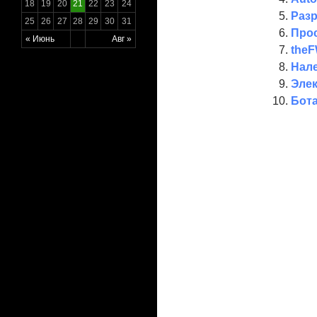
18
19
20
21
22
23
24
Разр
25
26
27
28
29
30
31
Прос
« Июнь
Авг »
theF
Нал
Элек
Бота