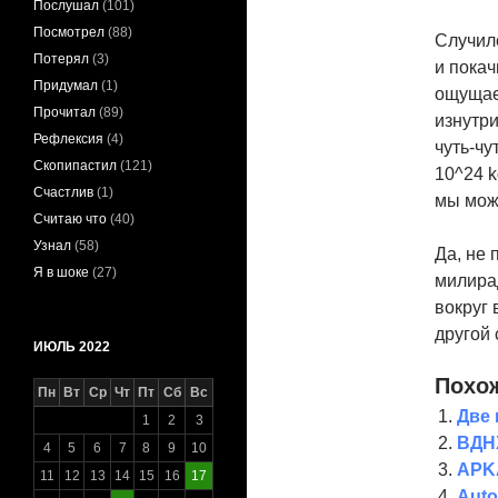
Послушал
(101)
Посмотрел
(88)
Случило
Потерял
(3)
и покач
Придумал
(1)
ощущае
Прочитал
(89)
изнутри
Рефлексия
(4)
чуть-чу
Скопипастил
(121)
10^24 k
Счастлив
(1)
мы мож
Считаю что
(40)
Узнал
(58)
Да, не 
Я в шоке
(27)
милирад
вокруг
другой 
ИЮЛЬ 2022
Похож
Пн
Вт
Ср
Чт
Пт
Сб
Вс
Две 
1
2
3
ВДНХ
4
5
6
7
8
9
10
APKA
11
12
13
14
15
16
17
Auto