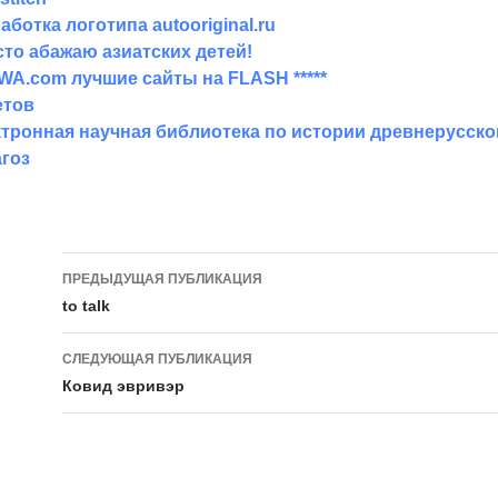
аботка логотипа autooriginal.ru
то абажаю азиатских детей!
WA.com лучшие сайты на FLASH *****
етов
тронная научная библиотека по истории древнерусско
гоз
ПРЕДЫДУЩАЯ ПУБЛИКАЦИЯ
Навигация по публикации
to talk
СЛЕДУЮЩАЯ ПУБЛИКАЦИЯ
Ковид эвривэр