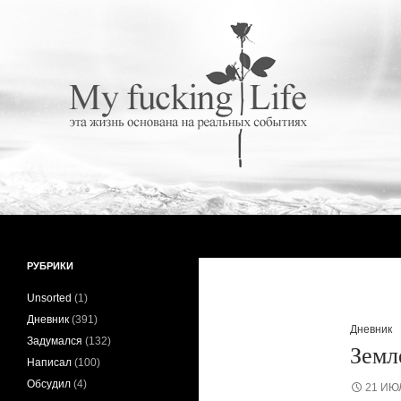
Поиск
My fucking Life
Эта жизнь основана на реальных
РУБРИКИ
событиях
Unsorted
(1)
Дневник
(391)
Дневник
Задумался
(132)
Земл
Написал
(100)
Обсудил
(4)
21 ИЮ