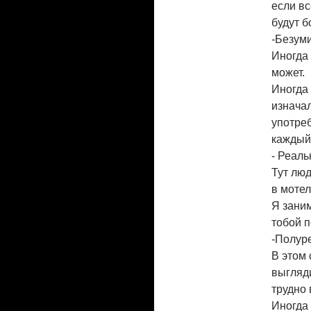
если вс
будут б
-Безум
Иногда 
может.
Иногда 
изнача
употреб
каждый 
- Реаль
Тут люд
в мотел
Я заним
тобой п
-Полур
В этом 
выгляди
трудно 
Иногда 