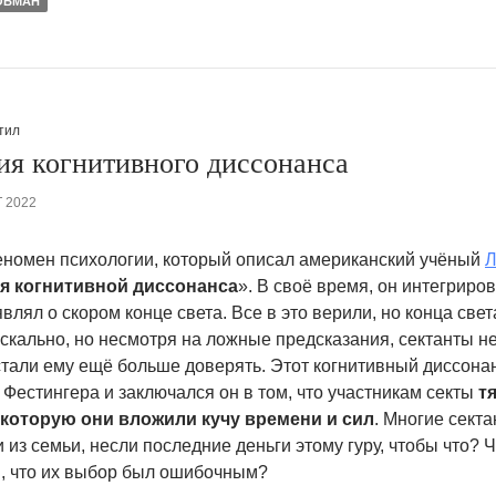
ОБМАН
тил
ия когнитивного диссонанса
 2022
еномен психологии, который описал американский учёный
Л
я когнитивной диссонанса
». В своё время, он интегрирова
являл о скором конце света. Все в это верили, но конца свет
скально, но несмотря на ложные предсказания, сектанты н
 стали ему ещё больше доверять. Этот когнитивный диссона
 Фестингера и заключался он в том, что участникам секты
т
 которую они вложили кучу времени и сил
. Многие сект
 из семьи, несли последние деньги этому гуру, чтобы что? Ч
и, что их выбор был ошибочным?