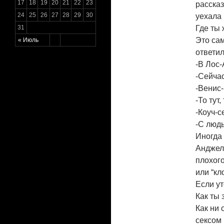
17
18
19
20
21
22
23
рассказ
24
25
26
27
28
29
30
уехала 
31
Где ты
Это са
« Июль
ответил
-В Лос
-Сейчас
-Венис-
-То тут,
-Коуч-с
-С люд
Иногда 
Анджеле
плохого
или “кл
Если ут
Как ты
Как ни 
сексом 