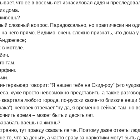
ывает, что ее в восемь лет изнасиловал дядя и преследовал
из дома.
 живёшь?
мый сложный вопрос. Парадоксально, но практически ни од
 на него прямо. Видимо, очень сложно признать, что дома у 
-Анджелесе;
 в мотеле.
бич.
 то там.
ерфинг.
ьми.
интервьюер говорит: “Я нашел тебя на Скид-роу” (это чудо
са, хуже просто невозможно представить, а также разгово
 квартала любого города, по-русски какие-то близкие вещи
оака”), человек отвечает “ну да, я временно сейчас там, но 
очнить время – может быть и десять лет.
 зарабатываешь на жизнь?
странно, тут правду сказать легче. Поэтому даже ответы л
не то, что за деньги, а часто сразу за наркотики могут быт