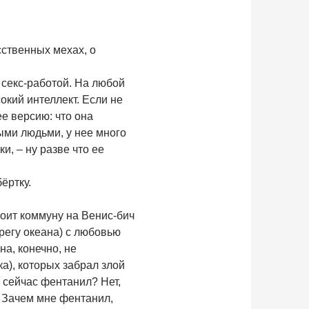
сственных мехах, о
 секс-работой. На любой
окий интеллект. Если не
ее версию: что она
ыми людьми, у нее много
и, – ну разве что ее
ёртку.
оит коммуну на Венис-бич
ерегу океана) с любовью
на, конечно, не
ка), которых забрал злой
я сейчас фентанил? Нет,
. Зачем мне фентанил,