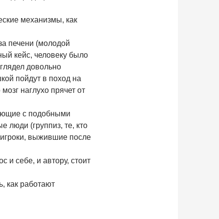
еские механизмы, как
за печени (молодой
ный кейс, человеку было
выглядел довольно
шкой пойдут в поход на
 мозг наглухо прячет от
тающие с подобными
 люди (группиз, те, кто
(игроки, выжившие после
 и себе, и автору, стоит
, как работают