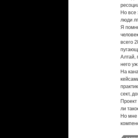
ресоци
Но все 
люди лг
Я помню
человек
всего 2
пугающе
Алтай, 
него уж
На кана
кейсами
практи
сект, д
Проект 
ли тако
Но мне 
компен