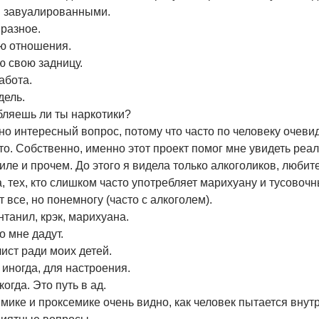
и завуалированными.
разное.
ою отношения.
ю свою задницу.
абота.
дель.
бляешь ли ты наркотики?
о интересный вопрос, потому что часто по человеку очевид
то. Собственно, именно этот проект помог мне увидеть реа
ле и прочем. До этого я видела только алкоголиков, любит
, тех, кто слишком часто употребляет марихуану и тусовоч
 все, но понемногу (часто с алкоголем).
нтанил, крэк, марихуана.
то мне дадут.
 чист ради моих детей.
 иногда, для настроения.
когда. Это путь в ад.
мике и проксемике очень видно, как человек пытается внут