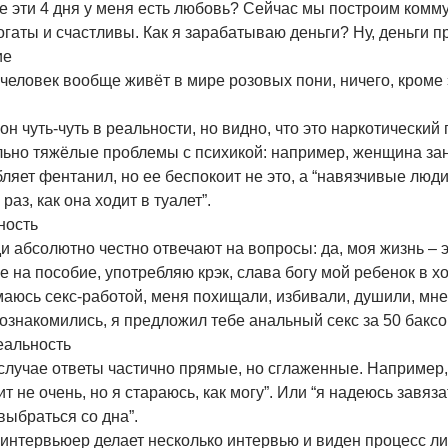
е эти 4 дня у меня есть любовь? Сейчас мы построим комму
огаты и счастливы. Как я зарабатываю деньги? Ну, деньги п
ие
человек вообще живёт в мире розовых пони, ничего, кроме 
он чуть-чуть в реальности, но видно, что это наркотический
льно тяжёлые проблемы с психикой: например, женщина за
ляет фентанил, но ее беспокоит не это, а “навязчивые люди
раз, как она ходит в туалет”.
ность
и абсолютно честно отвечают на вопросы: да, моя жизнь – 
е на пособие, употребляю крэк, слава богу мой ребенок в 
аюсь секс-работой, меня похищали, избивали, душили, мне
ознакомились, я предложил тебе анальный секс за 50 баксов
еальность
случае ответы частично прямые, но сглаженные. Например, 
т не очень, но я стараюсь, как могу”. Или “я надеюсь завяза
выбраться со дна”.
интервьюер делает несколько интервью и виден процесс ли