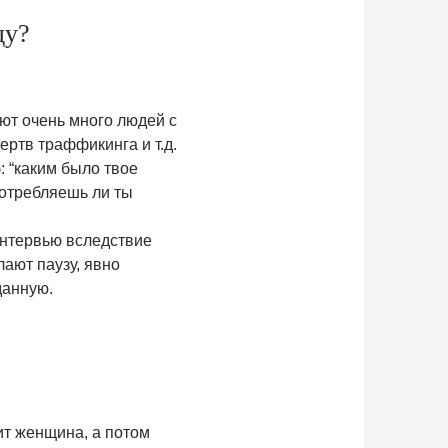
ду?
ают очень много людей с
ертв траффикинга и т.д.
: “каким было твое
употребляешь ли ты
интервью вследствие
ают паузу, явно
данную.
ит женщина, а потом