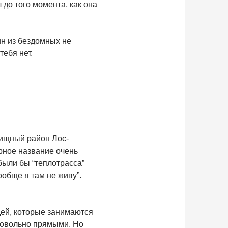
 до того момента, как она
ин из бездомных не
тебя нет.
вищный район Лос-
рное название очень
 были бы “теплотрасса”
вообще я там не живу”.
юдей, которые занимаются
ь довольно прямыми. Но