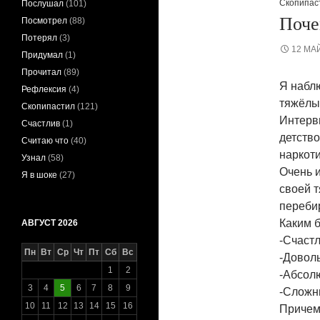
Скопипас
Послушал
(101)
Поче
Посмотрел
(88)
Потерял
(3)
12 МА
Придумал
(1)
Прочитал
(89)
Я наблю
Рефлексия
(4)
тяжёлым
Скопипастил
(121)
Интервь
Счастлив
(1)
детство
Считаю что
(40)
наркоти
Узнал
(58)
Очень и
Я в шоке
(27)
своей т
перебир
Каким 
АВГУСТ 2026
-Счаст
Пн
Вт
Ср
Чт
Пт
Сб
Вс
-Довол
1
2
-Абсол
3
4
5
6
7
8
9
-Сложн
10
11
12
13
14
15
16
Причем