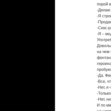
порой 
-Делаю 
-Я стр
-Прода
-Секс-р
-Я – мо
Употре
Довольн
на чем-
фентани
героина
пробуют
-Да. Фе
-Все, ч
-Нет, я
-Только
-Нет, ни
И по ми