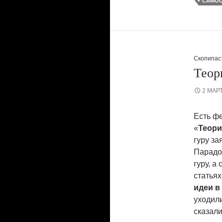
САМО
Скопипас
Теор
2 МАРТ
Есть ф
«
Теори
гуру за
Парадо
гуру, а
статьях
идеи в
уходили
сказал