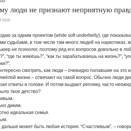
тил
му люди не признают неприятную прав
Й 2025
даю за одним проектом (white soft underbelly), где показыв
и судьбами, в том числе там много людей на наркотиках, ж
юер не психолог, поэтому ряд его вопросов довольно в лоб
?”, “где ты живёшь?”, “как ты зарабатываешь на жизнь?”, “
ки?”.
нтересно смотреть, как люди – очевидно попавшие на это 
яжёлой жизни – отвечают на такой вопрос. Обычно люди дел
ая ответы в голове. И потом выдают реплику, часто неожи
было твое детство?
ливым.
ьно диким.
ютно идеальная семья.
ым.
 дальше может быть любая история. “Счастливым”, – говор