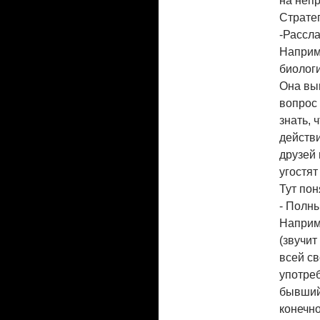
на неп
Страте
-Рассла
Наприм
биологи
Она выг
вопрос 
знать, 
действи
друзей 
угостят
Тут пон
- Полны
Наприм
(звучит
всей св
употреб
бывший 
конечно