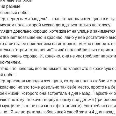
риятные вопросы.
гии разные:
бленный побег.
ер, перед нами “модель” – трансгендерная женщина в иску
ческом поле которой можно догадаться только по голосу.
лядит довольно хорошо, хотя живёт на улице и занимается
отвечает возвышенно и красиво, явно у нее достаточно выс
что стоит за ее появлением на интервью, можно поверить в 
тельно “строит отношения”, живёт полной жизнью с приятн
и все очень хорошо. И, конечно, она не употребляет наркотик
 коктейлем.
ятно, что человек, все понимает, но кладет это в красивую об
й побег.
ер, красивая молодая женщина, которая полна любви и стр
 красиво, но это тоже довольно так себе место, просто на б
оей жизни, которого она встретила 4 дня назад. Наркотики о
ляет, потому что хочет вернуть опеку над детьми (три ребен
муж (и нет, это не связано с фентанилом). Употребляю ли 
, нет. Я же встретила любовь всей своей жизни 4 дня назад