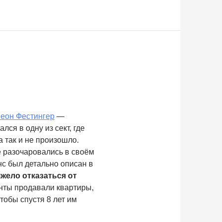
еон Фестингер
—
лся в одну из сект, где
а так и не произошло.
е разочаровались в своём
нс был детально описан в
яжело отказаться от
анты продавали квартиры,
тобы спустя 8 лет им