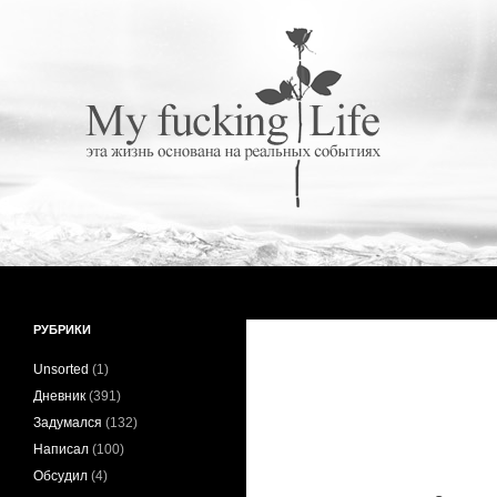
Поиск
My fucking Life
Эта жизнь основана на реальных
РУБРИКИ
событиях
Unsorted
(1)
Дневник
(391)
Задумался
(132)
Написал
(100)
Обсудил
(4)