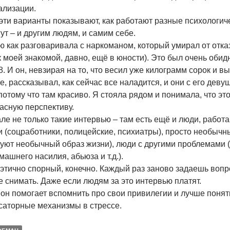
ализации.
эти варианты показывают, как работают разные психологич
ут – и другим людям, и самим себе.
 как разговаривала с наркоманом, который умирал от отка
 моей знакомой, давно, ещё в юности). Это был очень обид
8. И он, невзирая на то, что весил уже килограмм сорок и 
, рассказывал, как сейчас все наладится, и они с его деву
потому что там красиво. Я стояла рядом и понимала, что это
асную перспективу.
ле не только такие интервью – там есть ещё и люди, рабо
 (соцработники, полицейские, психиатры), просто необычные
куют необычный образ жизни), люди с другими проблемами 
омашнего насилия, абьюза и т.д.).
этично спорный, конечно. Каждый раз заново задаешь вопрос
е снимать. Даже если людям за это интервью платят.
он помогает вспомнить про свои привилегии и лучше понять
саторные механизмы в стрессе.